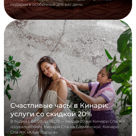
подарки в особенный для вас день.
Счастливые часы в Кинари:
услуги со скидкой 20%
В будни с 06:00 до 16:00 — скидка 20% в Кинари Спа ЖК
«Шуваловский», Кинари Спа на Бауманской, Кинари
Спа ЖК «Алые Паруса».