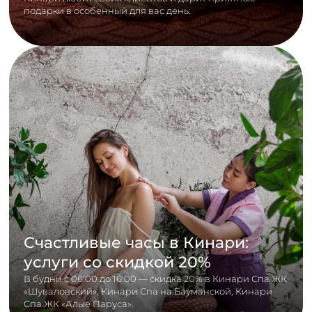
подарки в особенный для вас день.
Счастливые часы в Кинари:
услуги со скидкой 20%
В будни с 06:00 до 16:00 — скидка 20% в Кинари Спа ЖК
«Шуваловский», Кинари Спа на Бауманской, Кинари
Спа ЖК «Алые Паруса».