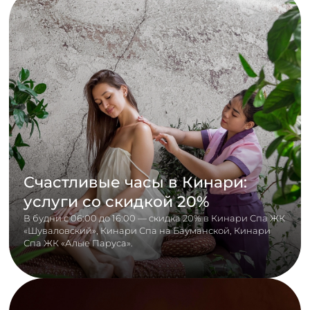
Счастливые часы в Кинари:
услуги со скидкой 20%
В будни с 06:00 до 16:00 — скидка 20% в Кинари Спа ЖК
«Шуваловский», Кинари Спа на Бауманской, Кинари
Спа ЖК «Алые Паруса».