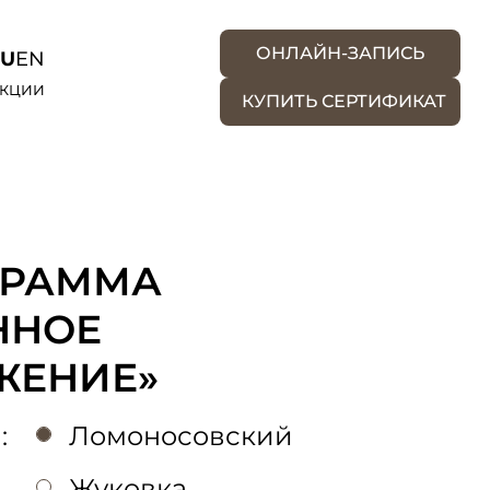
ОНЛАЙН-ЗАПИСЬ
RU
EN
КЦИИ
КУПИТЬ СЕРТИФИКАТ
ГРАММА
ННОЕ
ЖЕНИЕ»
:
Ломоносовский
Жуковка