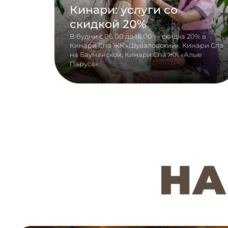
Кинари: услуги со
скидкой 20%
В будни с 06:00 до 16:00 — скидка 20% в
Кинари Спа ЖК «Шуваловский», Кинари Спа
на Бауманской, Кинари Спа ЖК «Алые
Паруса».
НА