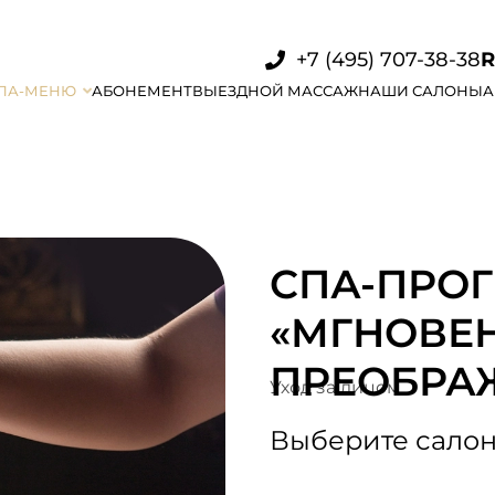
+7 (495) 707-38-38
ПА-МЕНЮ
АБОНЕМЕНТ
ВЫЕЗДНОЙ МАССАЖ
НАШИ САЛОНЫ
А
СПА-ПРО
«МГНОВЕ
ПРЕОБРА
Уход за лицом
Выберите салон