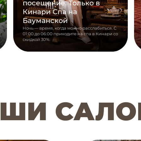
посещение. Только в
Кинари Спа на
Бауманской
Ночь — время, когда можно расслабиться. С
01:00 до 06:00 приходите на спа в Кинари со
скидкой 30%.
ШИ САЛ