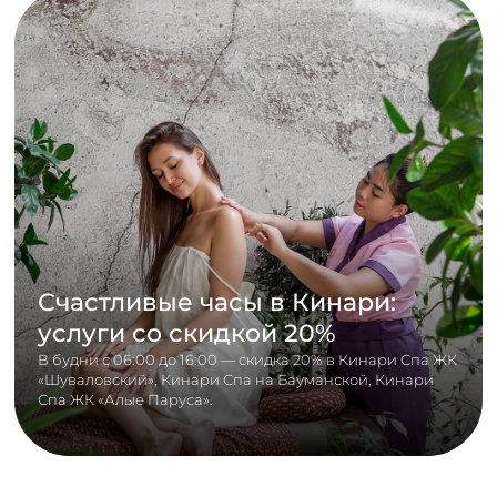
Счастливые часы в Кинари:
услуги со скидкой 20%
В будни с 06:00 до 16:00 — скидка 20% в Кинари Спа ЖК
«Шуваловский», Кинари Спа на Бауманской, Кинари
Спа ЖК «Алые Паруса».